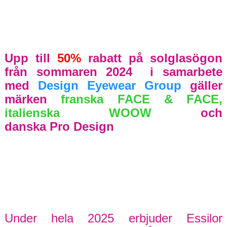
Upp till
50%
rabatt på
solglasögon
från
sommaren 2024 i samarbete
med
Design Eyewear Group
gäller
märken
franska FACE & FACE,
italienska WOOW
och
danska
Pro
Design
U
nder hela 2025
erbjuder
Essilor