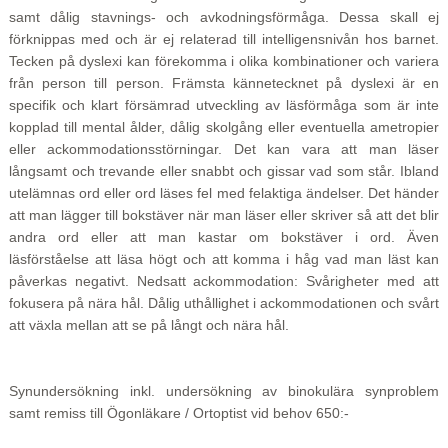
samt dålig stavnings- och avkodningsförmåga. Dessa skall ej
förknippas med och är ej relaterad till intelligensnivån hos barnet.
Tecken på dyslexi kan förekomma i olika kombinationer och variera
från person till person. Främsta kännetecknet på dyslexi är en
specifik och klart försämrad utveckling av läsförmåga som är inte
kopplad till mental ålder, dålig skolgång eller eventuella ametropier
eller ackommodationsstörningar. Det kan vara att man läser
långsamt och trevande eller snabbt och gissar vad som står. Ibland
utelämnas ord eller ord läses fel med felaktiga ändelser. Det händer
att man lägger till bokstäver när man läser eller skriver så att det blir
andra ord eller att man kastar om bokstäver i ord. Även
läsförståelse att läsa högt och att komma i håg vad man läst kan
påverkas negativt. Nedsatt ackommodation: Svårigheter med att
fokusera på nära hål. Dålig uthållighet i ackommodationen och svårt
att växla mellan att se på långt och nära hål.
Synundersökning inkl. undersökning av binokulära synproblem
samt remiss till Ögonläkare / Ortoptist vid behov 650:-