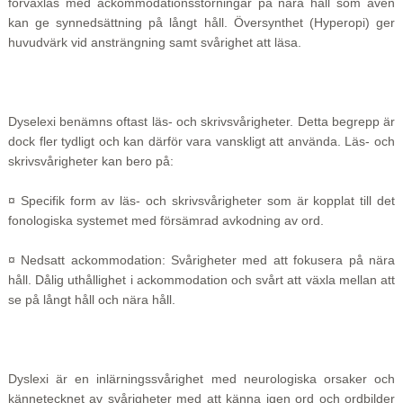
förväxlas med ackommodationsstörningar på nära håll som även
kan ge synnedsättning på långt håll. Översynthet (Hyperopi) ger
huvudvärk vid ansträngning samt svårighet att läsa.
Dyselexi benämns oftast läs- och skrivsvårigheter. Detta begrepp är
dock fler tydligt och kan därför vara vanskligt att använda. Läs- och
skrivsvårigheter kan bero på:
¤ Specifik form av läs- och skrivsvårigheter som är kopplat till det
fonologiska systemet med försämrad avkodning av ord.
¤ Nedsatt ackommodation: Svårigheter med att fokusera på nära
håll. Dålig uthållighet i ackommodation och svårt att växla mellan att
se på långt håll och nära håll.
Dyslexi är en inlärningssvårighet med neurologiska orsaker och
kännetecknet av svårigheter med att känna igen ord och ordbilder