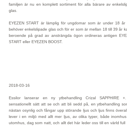
familjen är nu en komplett sortiment för alla bärare av enkelsl
glas.
EYEZEN START är lämplig för ungdomar som är under 18 år
behöver enkelslipade glas och för er som är mellan 18 till 39 år k
beroende på grad av ansträngda ögon ordineras antigen EY
START eller EYEZEN BOOST.
2018-03-16
Essilor lanserar en ny ytbehandling Crizal SAPPHIRE +.
sensationellt sätt att se och att bli sedd på, en ytbehandling s
nästan osynlig och fångar upp störande ljus och ljus finns överall
lever i en miljö med allt mer ljus, av olika typer, både inomhu
utomhus, dag som natt, och allt det här leder oss till en värld ful