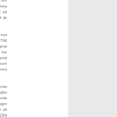
 och
essa
m på
ed de
 mot
PTIM
pnat
r har
ignad
 som
entra
rsta
 glas
ende
ngen
 att
YEZEN