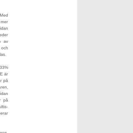
. Med
 mer
sidan
leder
% av
 och
las.
, 33%
RE är
år på
aren,
sidan
r på
ltis-
gerar
ngen,