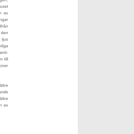
juset
n av
ingar
ifrån
 den
 ljus
kliga
nti-
 till
ioner
ttre
ande
ättre
en av