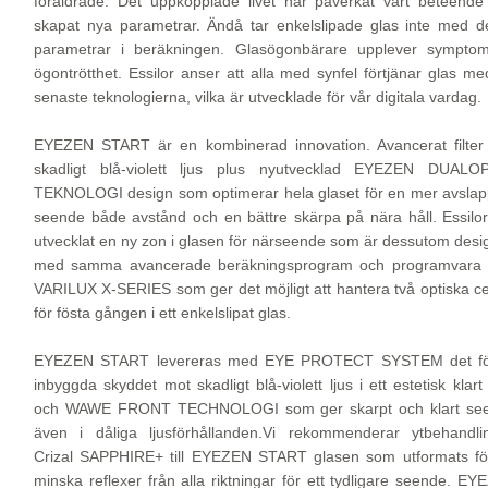
föråldrade. Det uppkopplade livet har påverkat vårt beteende
skapat nya parametrar. Ändå tar enkelslipade glas inte med d
parametrar i beräkningen. Glasögonbärare upplever sympto
ögontrötthet. Essilor anser att alla med synfel förtjänar glas m
senaste teknologierna, vilka är utvecklade för vår digitala vardag.
EYEZEN START är en kombinerad innovation. Avancerat filter
skadligt blå-violett ljus plus nyutvecklad EYEZEN DUALO
TEKNOLOGI design som optimerar hela glaset för en mer avslap
seende både avstånd och en bättre skärpa på nära håll. Essilo
utvecklat en ny zon i glasen för närseende som är dessutom des
med samma avancerade beräkningsprogram och programvara
VARILUX X-SERIES som ger det möjligt att hantera två optiska c
för fösta gången i ett enkelslipat glas.
EYEZEN START levereras med EYE PROTECT SYSTEM det fö
inbyggda skyddet mot skadligt blå-violett ljus i ett estetisk klart
och WAWE FRONT TECHNOLOGI som ger skarpt och klart se
även i dåliga ljusförhållanden.Vi rekommenderar ytbehandli
Crizal SAPPHIRE+ till EYEZEN START glasen som utformats för
minska reflexer från alla riktningar för ett tydligare seende. E