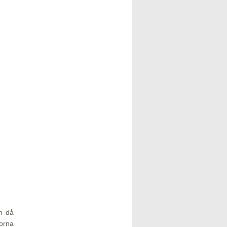
h då
lorna