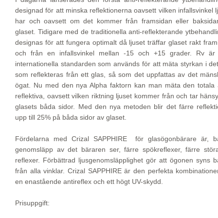
designad för att minska reflektionerna oavsett vilken infallsvinkel l
har och oavsett om det kommer från framsidan eller baksida
glaset. Tidigare med de traditionella anti-reflekterande ytbehandl
designas för att fungera optimalt då ljuset träffar glaset rakt fram
och från en infallsvinkel mellan -15 och +15 grader. Rv är
internationella standarden som används för att mäta styrkan i det
som reflekteras från ett glas, så som det uppfattas av det mäns
ögat. Nu med den nya Alpha faktorn kan man mäta den totala a
reflektiva, oavsett vilken riktning ljuset kommer från och tar hänsyn
glasets båda sidor. Med den nya metoden blir det färre reflekt
upp till 25% på båda sidor av glaset.
Fördelarna med Crizal SAPPHIRE för glasögonbärare är, bä
genomsläpp av det bäraren ser, färre spökreflexer, färre stör
reflexer. Förbättrad ljusgenomsläpplighet gör att ögonen syns b
från alla vinklar. Crizal SAPPHIRE är den perfekta kombination
en enastående antireflex och ett högt UV-skydd.
Prisuppgift: