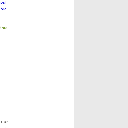
zal-
göra,
ästa
as är