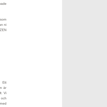
ipade
 som
an ni
EZEN
 Ett
om är
t. Vi
s och
l med