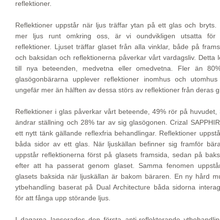
reflektioner.
Reflektioner uppstår när ljus träffar ytan på ett glas och bryts
mer ljus runt omkring oss, är vi oundvikligen utsatta för
reflektioner. Ljuset träffar glaset från alla vinklar, både på fram
och baksidan och reflektionerna påverkar vårt vardagsliv. Detta 
till nya beteenden, medvetna eller omedvetna. Fler än 80
glasögonbärarna upplever reflektioner inomhus och utomhus
ungefär mer än hälften av dessa störs av reflektioner från deras g
Reflektioner i glas påverkar vårt beteende, 49% rör på huvudet
ändrar ställning och 28% tar av sig glasögonen. Crizal SAPPHI
ett nytt tänk gällande reflexfria behandlingar. Reflektioner uppst
båda sidor av ett glas. När ljuskällan befinner sig framför bär
uppstår reflektionerna först på glasets framsida, sedan på bak
efter att ha passerat genom glaset. Samma fenomen uppstå
glasets baksida när ljuskällan är bakom bäraren. En ny hård mu
ytbehandling baserat på Dual Architecture båda sidorna intera
för att fånga upp störande ljus.
I dagarna lanserades den första anti-reflekterande ytbehandli